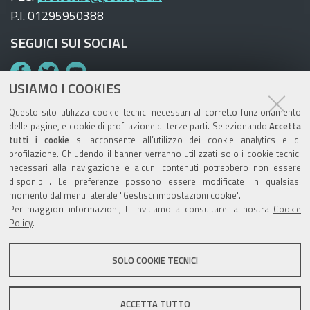
P.I. 01295950388
SEGUICI SUI SOCIAL
F
T
Y
USIAMO I COOKIES
a
w
o
c
i
u
Questo sito utilizza cookie tecnici necessari al corretto funzionamento
e
t
T
delle pagine, e cookie di profilazione di terze parti. Selezionando
Accetta
tutti i cookie
si acconsente all’utilizzo dei cookie analytics e di
b
t
u
TRASPARENZA
profilazione. Chiudendo il banner verranno utilizzati solo i cookie tecnici
o
e
b
necessari alla navigazione e alcuni contenuti potrebbero non essere
Amministrazione trasparente AUSL
o
r
e
disponibili. Le preferenze possono essere modificate in qualsiasi
momento dal menu laterale "Gestisci impostazioni cookie".
Amministrazione trasparente OSPFE
k
Per maggiori informazioni, ti invitiamo a consultare la nostra
Cookie
Policy
.
LA NOSTRA REDAZIONE
SOLO COOKIE TECNICI
Contatti
Mappa del sito
Note legali
Privacy
ACCETTA TUTTO