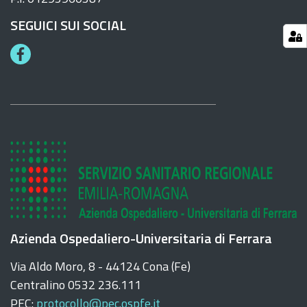
SEGUICI SUI SOCIAL
F
a
c
e
b
o
o
k
Azienda Ospedaliero-Universitaria di Ferrara
Via Aldo Moro, 8 - 44124 Cona (Fe)
Centralino 0532 236.111
PEC:
protocollo@pec.ospfe.it