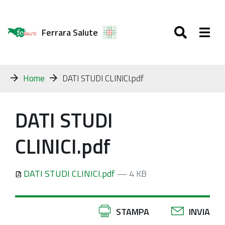
SEARC
Togg
Ferrara Salute
Tu
Home
DATI STUDI CLINICI.pdf
sei
qui:
DATI STUDI
CLINICI.pdf
DATI STUDI CLINICI.pdf
— 4 KB
Azioni
STAMPA
INVIA
sul