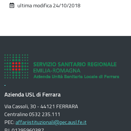
ultima modifica
24/10/2018
documento
Azienda USL di Ferrara
Via Cassoli, 30 - 44121 FERRARA
Centralino 0532 235.111
PEC:
affariistituzionali@pec.ausl.fe.it
P.I. 01295960387