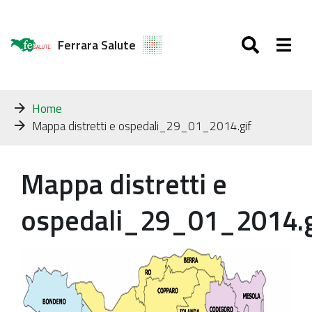
SEARC
Togg
Ferrara Salute
Tu
Home
sei
Mappa distretti e ospedali_29_01_2014.gif
qui:
Mappa distretti e
ospedali_29_01_2014.g