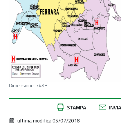
Clicca
Dimensione: 74KB
per
vedere
Azioni
STAMPA
INVIA
l'immagine
sul
alle
ultima modifica
05/07/2018
documento
dimensioni