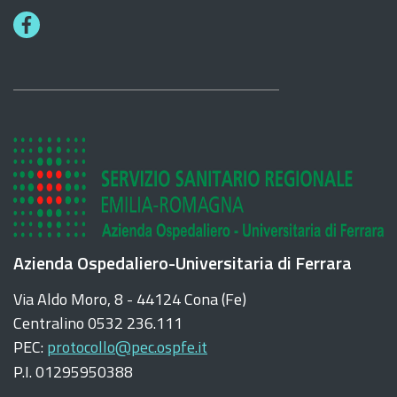
F
a
c
e
b
o
o
k
Azienda Ospedaliero-Universitaria di Ferrara
Via Aldo Moro, 8 - 44124 Cona (Fe)
Centralino 0532 236.111
PEC:
protocollo@pec.ospfe.it
P.I. 01295950388