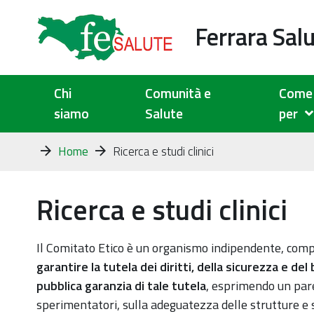
Ferrara Sal
Chi
Comunità e
Come 
siamo
Salute
per
Tu
Home
Ricerca e studi clinici
sei
qui:
Ricerca e studi clinici
Il Comitato Etico è un organismo indipendente, compo
garantire la tutela dei diritti, della sicurezza e d
pubblica garanzia di tale tutela
, esprimendo un pare
sperimentatori, sulla adeguatezza delle strutture e