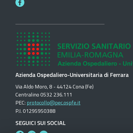
F
a
c
e
b
o
o
k
Azienda Ospedaliero-Universitaria di Ferrara
Via Aldo Moro, 8 - 44124 Cona (Fe)
Centralino 0532 236.111
PEC:
protocollo@pec.ospfe.it
P.I. 01295950388
SEGUICI SUI SOCIAL