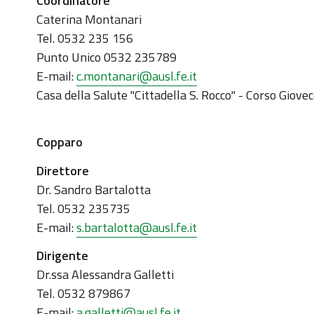
Coordinatore
Caterina Montanari
Tel. 0532 235 156
Punto Unico 0532 235789
E-mail:
c.montanari@ausl.fe.it
Casa della Salute "Cittadella S. Rocco" - Corso Giove
Copparo
Direttore
Dr. Sandro Bartalotta
Tel. 0532 235735
E-mail:
s.bartalotta@ausl.fe.it
Dirigente
Dr.ssa Alessandra Galletti
Tel. 0532 879867
E-mail:
a.galletti@ausl.fe.it