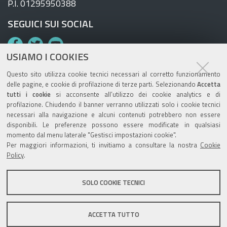
P.I. 01295950388
SEGUICI SUI SOCIAL
F
T
Y
USIAMO I COOKIES
a
w
o
c
i
u
Questo sito utilizza cookie tecnici necessari al corretto funzionamento
e
t
T
delle pagine, e cookie di profilazione di terze parti. Selezionando
Accetta
tutti i cookie
si acconsente all’utilizzo dei cookie analytics e di
b
t
u
TRASPARENZA
profilazione. Chiudendo il banner verranno utilizzati solo i cookie tecnici
o
e
b
necessari alla navigazione e alcuni contenuti potrebbero non essere
Amministrazione trasparente AUSL
o
r
e
disponibili. Le preferenze possono essere modificate in qualsiasi
momento dal menu laterale "Gestisci impostazioni cookie".
Amministrazione trasparente OSPFE
k
Per maggiori informazioni, ti invitiamo a consultare la nostra
Cookie
Policy
.
LA NOSTRA REDAZIONE
SOLO COOKIE TECNICI
Contatti
Mappa del sito
Note legali
Privacy
ACCETTA TUTTO