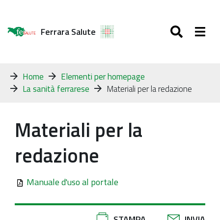
SEARC
Togg
Ferrara Salute
Tu
Home
Elementi per homepage
sei
La sanità ferrarese
Materiali per la redazione
qui:
Materiali per la
redazione
Manuale d'uso al portale
Azioni
STAMPA
INVIA