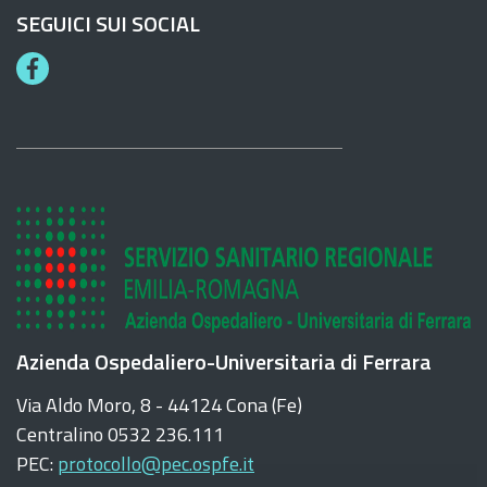
SEGUICI SUI SOCIAL
F
a
c
e
b
o
o
k
Azienda Ospedaliero-Universitaria di Ferrara
Via Aldo Moro, 8 - 44124 Cona (Fe)
Centralino 0532 236.111
PEC:
protocollo@pec.ospfe.it