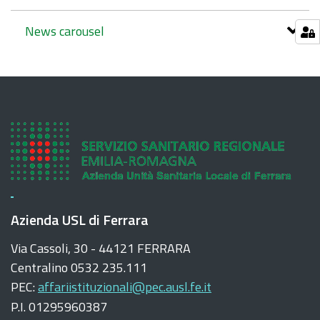
News carousel
Azienda USL di Ferrara
Via Cassoli, 30 - 44121 FERRARA
Centralino 0532 235.111
PEC:
affariistituzionali@pec.ausl.fe.it
P.I. 01295960387