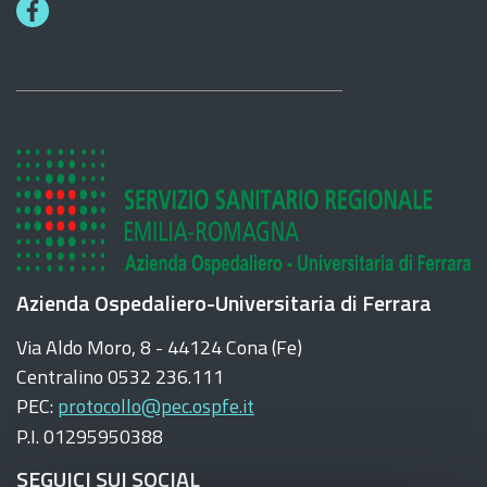
F
a
c
e
b
o
o
k
Azienda Ospedaliero-Universitaria di Ferrara
Via Aldo Moro, 8 - 44124 Cona (Fe)
Centralino 0532 236.111
PEC:
protocollo@pec.ospfe.it
P.I. 01295950388
SEGUICI SUI SOCIAL