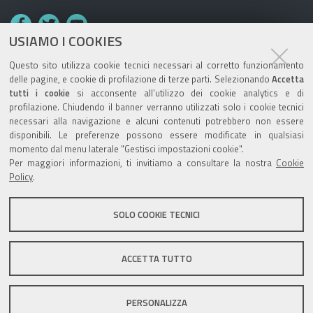
F
T
Y
USIAMO I COOKIES
a
w
o
c
i
u
Questo sito utilizza cookie tecnici necessari al corretto funzionamento
e
t
T
delle pagine, e cookie di profilazione di terze parti. Selezionando
Accetta
tutti i cookie
si acconsente all’utilizzo dei cookie analytics e di
b
t
u
TRASPARENZA
profilazione. Chiudendo il banner verranno utilizzati solo i cookie tecnici
o
e
b
necessari alla navigazione e alcuni contenuti potrebbero non essere
Amministrazione trasparente AUSL
o
r
e
disponibili. Le preferenze possono essere modificate in qualsiasi
momento dal menu laterale "Gestisci impostazioni cookie".
Amministrazione trasparente OSPFE
k
Per maggiori informazioni, ti invitiamo a consultare la nostra
Cookie
Policy
.
LA NOSTRA REDAZIONE
SOLO COOKIE TECNICI
Contatti
Mappa del sito
Note legali
Privacy
ACCETTA TUTTO
Accessibilità
Credits
Area riservata
PERSONALIZZA