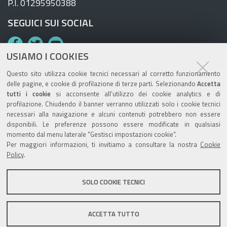
P.I. 01295950388
SEGUICI SUI SOCIAL
F
T
Y
USIAMO I COOKIES
a
w
o
c
i
u
Questo sito utilizza cookie tecnici necessari al corretto funzionamento
e
t
T
delle pagine, e cookie di profilazione di terze parti. Selezionando
Accetta
tutti i cookie
si acconsente all’utilizzo dei cookie analytics e di
b
t
u
TRASPARENZA
profilazione. Chiudendo il banner verranno utilizzati solo i cookie tecnici
o
e
b
necessari alla navigazione e alcuni contenuti potrebbero non essere
Amministrazione trasparente AUSL
o
r
e
disponibili. Le preferenze possono essere modificate in qualsiasi
momento dal menu laterale "Gestisci impostazioni cookie".
Amministrazione trasparente OSPFE
k
Per maggiori informazioni, ti invitiamo a consultare la nostra
Cookie
Policy
.
LA NOSTRA REDAZIONE
SOLO COOKIE TECNICI
Contatti
Mappa del sito
Note legali
Privacy
ACCETTA TUTTO