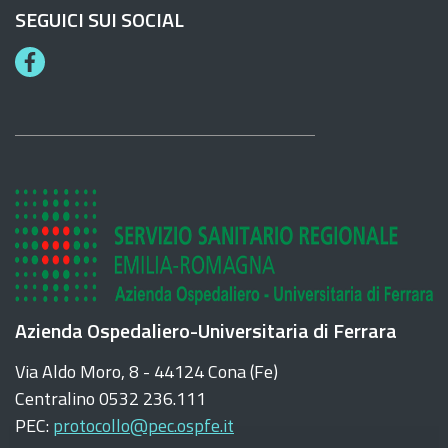
SEGUICI SUI SOCIAL
F
a
c
e
b
o
o
k
Azienda Ospedaliero-Universitaria di Ferrara
Via Aldo Moro, 8 - 44124 Cona (Fe)
Centralino 0532 236.111
PEC:
protocollo@pec.ospfe.it