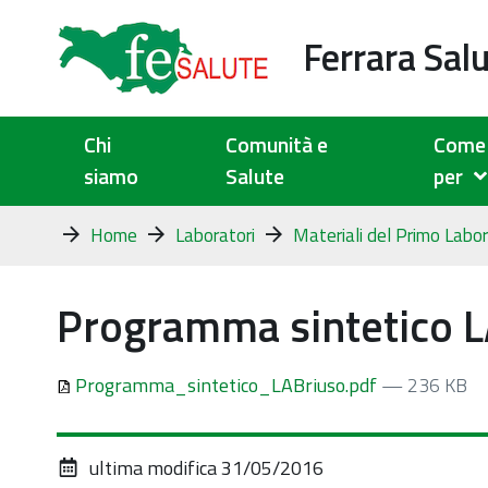
Ferrara Sal
Chi
Comunità e
Come 
siamo
Salute
per
Tu
Home
Laboratori
Materiali del Primo Labora
sei
qui:
Programma sintetico L
Programma_sintetico_LABriuso.pdf
— 236 KB
ultima modifica
31/05/2016