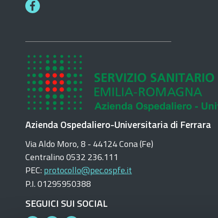
F
a
c
e
b
o
o
k
Azienda Ospedaliero-Universitaria di Ferrara
Via Aldo Moro, 8 - 44124 Cona (Fe)
Centralino 0532 236.111
PEC:
protocollo@pec.ospfe.it
P.I. 01295950388
SEGUICI SUI SOCIAL