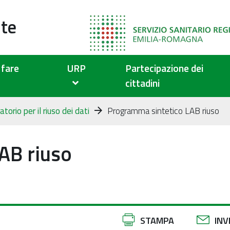
ute
fare
URP
Partecipazione dei
cittadini
torio per il riuso dei dati
Programma sintetico LAB riuso
AB riuso
Azioni
STAMPA
INV