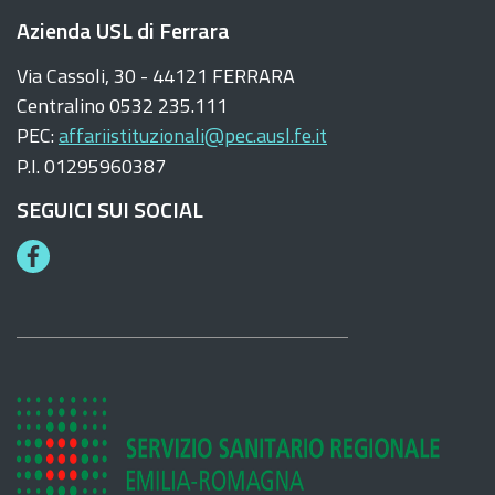
Azienda USL di Ferrara
Via Cassoli, 30 - 44121 FERRARA
Centralino 0532 235.111
PEC:
affariistituzionali@pec.ausl.fe.it
P.I. 01295960387
SEGUICI SUI SOCIAL
F
a
c
e
b
o
o
k