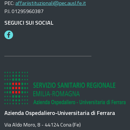
PEC:
affariistituzionali@pec.ausl.fe.it
P.I. 01295960387
SEGUICI SUI SOCIAL
F
a
c
e
b
o
o
k
Azienda Ospedaliero-Universitaria di Ferrara
Via Aldo Moro, 8 - 44124 Cona (Fe)