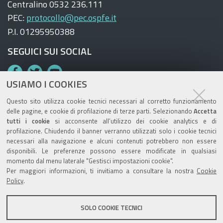
Centralino 0532 236.111
PEC:
protocollo@pec.ospfe.it
P.I. 01295950388
SEGUICI SUI SOCIAL
F
T
Y
USIAMO I COOKIES
a
w
o
c
i
u
Questo sito utilizza cookie tecnici necessari al corretto funzionamento
e
t
T
delle pagine, e cookie di profilazione di terze parti. Selezionando
Accetta
tutti i cookie
si acconsente all’utilizzo dei cookie analytics e di
b
t
u
TRASPARENZA
profilazione. Chiudendo il banner verranno utilizzati solo i cookie tecnici
o
e
b
necessari alla navigazione e alcuni contenuti potrebbero non essere
Amministrazione trasparente AUSL
o
r
e
disponibili. Le preferenze possono essere modificate in qualsiasi
momento dal menu laterale "Gestisci impostazioni cookie".
Amministrazione trasparente OSPFE
k
Per maggiori informazioni, ti invitiamo a consultare la nostra
Cookie
Policy
.
LA NOSTRA REDAZIONE
SOLO COOKIE TECNICI