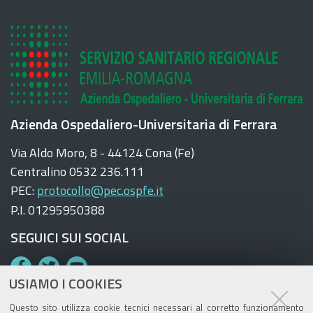
b
o
o
k
Azienda Ospedaliero-Universitaria di Ferrara
Via Aldo Moro, 8 - 44124 Cona (Fe)
Centralino 0532 236.111
PEC:
protocollo@pec.ospfe.it
P.I. 01295950388
SEGUICI SUI SOCIAL
F
T
Y
USIAMO I COOKIES
a
w
o
c
i
u
Questo sito utilizza cookie tecnici necessari al corretto funzionamento