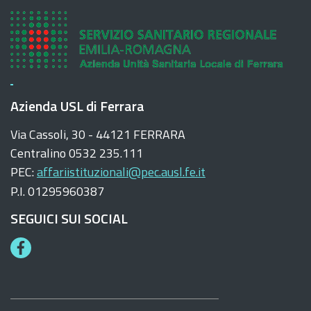
Azienda USL di Ferrara
Via Cassoli, 30 - 44121 FERRARA
Centralino 0532 235.111
PEC:
affariistituzionali@pec.ausl.fe.it
P.I. 01295960387
SEGUICI SUI SOCIAL
F
a
c
e