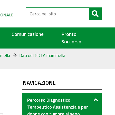
Cerca
nel
sito
Comunicazione
Pronto
Soccorso
mella
Dati del PDTA mammella
NAVIGAZIONE
Percorso Diagnostico
Terapeutico Assistenziale per
donne con tumore al seno