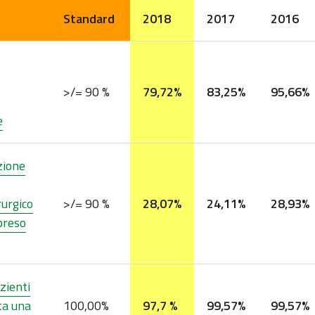
Standard
2018
2017
2016
>/= 90 %
79,72%
83,25%
95,66%
e
zione
rurgico
>/= 90 %
28,07%
24,11%
28,93%
preso
zienti
ta una
100,00%
97,7 %
99,57%
99,57%