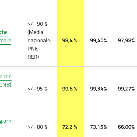
>/= 90 %
 che
(Media
umore
nazionale.
98,4 %
99,40%
97,98%
PNE-
RER)
e con
/CNB)
>/= 95 %
99,6 %
99,34%
99,27%
giorni
>/= 80 %
72,2 %
73,15%
66,00%