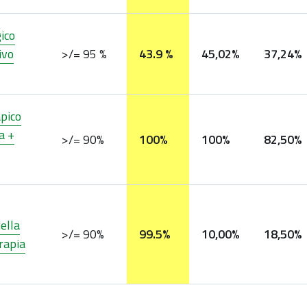
gico
ivo
>/= 95 %
43.9 %
45,02%
37,24%
apico
a +
>/= 90%
100%
100%
82,50%
della
>/= 90%
99.5%
10,00%
18,50%
rapia