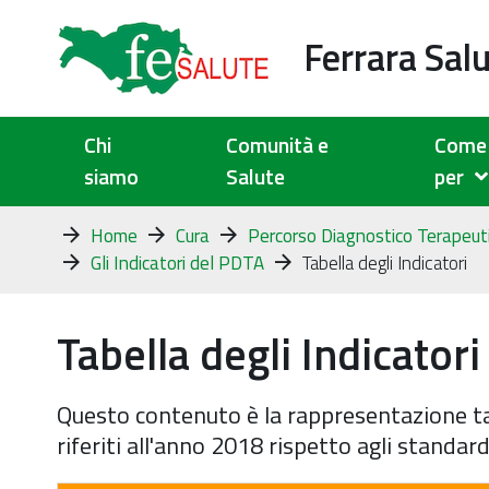
Ferrara Sal
Chi
Comunità e
Come 
siamo
Salute
per
Tu
Home
Cura
Percorso Diagnostico Terapeut
sei
Gli Indicatori del PDTA
Tabella degli Indicatori
qui:
Tabella degli Indicatori
Questo contenuto è la rappresentazione tab
riferiti all'anno 2018 rispetto agli standard