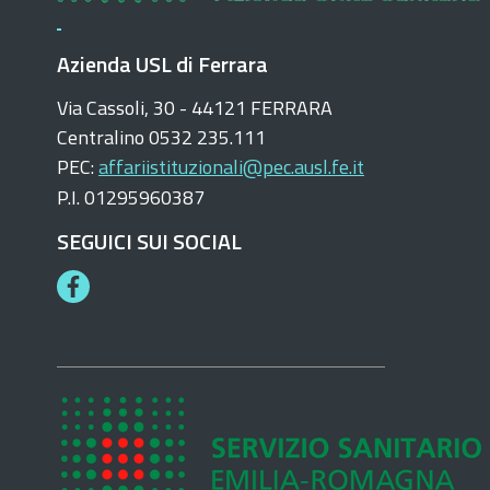
Azienda USL di Ferrara
Via Cassoli, 30 - 44121 FERRARA
Centralino 0532 235.111
PEC:
affariistituzionali@pec.ausl.fe.it
P.I. 01295960387
SEGUICI SUI SOCIAL
F
a
c
e
b
o
o