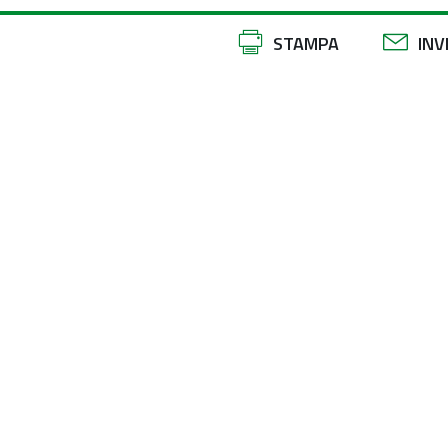
Azioni
STAMPA
INV
sul
documento