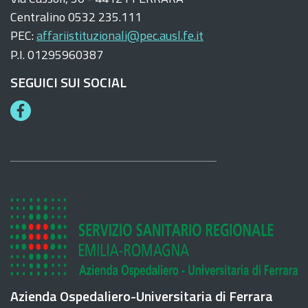
Centralino 0532 235.111
PEC:
affariistituzionali@pec.ausl.fe.it
P.I. 01295960387
SEGUICI SUI SOCIAL
F
a
c
e
b
o
o
k
Azienda Ospedaliero-Universitaria di Ferrara