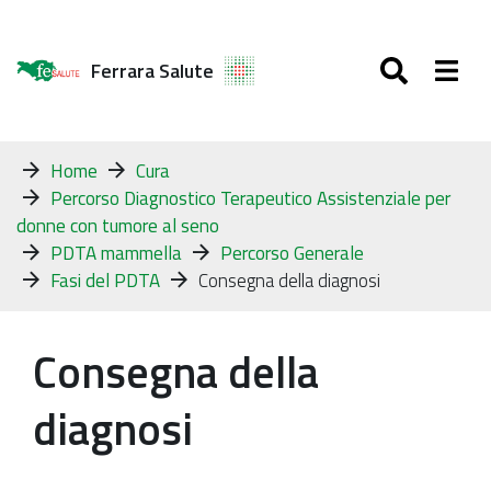
SEARC
Togg
Ferrara Salute
Tu
Home
Cura
sei
Percorso Diagnostico Terapeutico Assistenziale per
qui:
donne con tumore al seno
PDTA mammella
Percorso Generale
Fasi del PDTA
Consegna della diagnosi
Consegna della
diagnosi